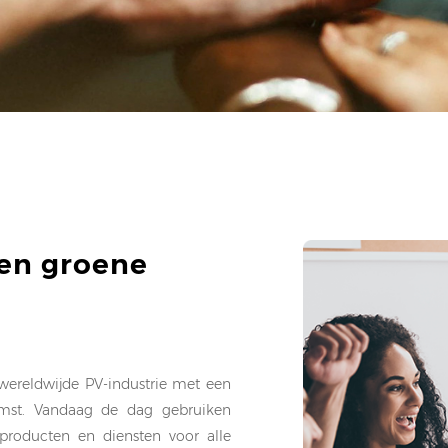
en groene
 wereldwijde PV-industrie met een
mst. Vandaag de dag gebruiken
producten en diensten voor alle