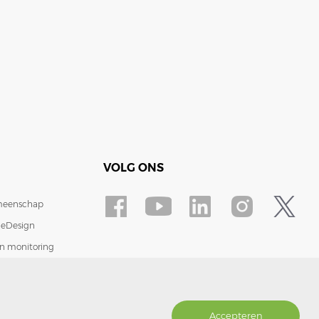
VOLG ONS
eenschap
neDesign
in monitoring
tact
acybeleid
Accepteren