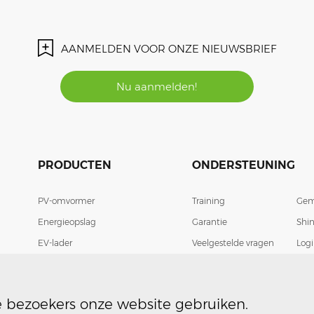
AANMELDEN VOOR ONZE NIEUWSBRIEF
Nu aanmelden!
PRODUCTEN
ONDERSTEUNING
PV-omvormer
Training
Gem
Energieopslag
Garantie
Shi
EV-lader
Veelgestelde vragen
Log
Slim energiebeheer
Download
Con
Cases
Priv
 bezoekers onze website gebruiken.